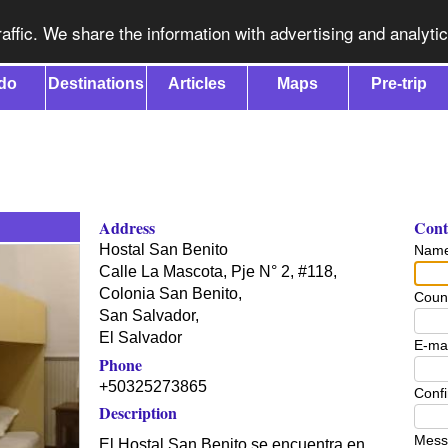
affic. We share the information with advertising and analyti
do
Destinations
Articles
Maps
Pre-trip
Address
Conta
Hostal San Benito
Nam
Calle La Mascota, Pje N° 2, #118,
Colonia San Benito,
Coun
San Salvador
,
El Salvador
E-mai
Phone
+50325273865
Confi
Description
Mess
El Hostal San Benito se encuentra en