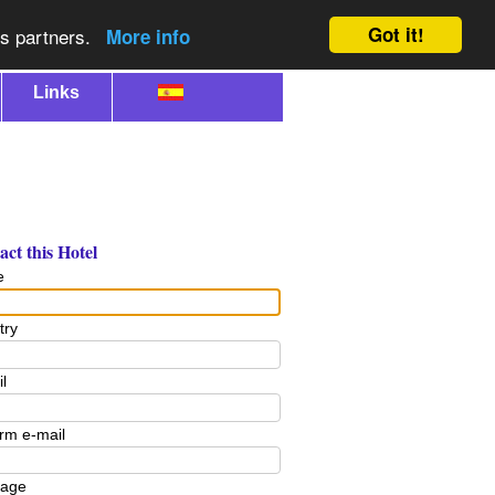
Got it!
cs partners.
More info
Links
ct this Hotel
e
try
l
rm e-mail
age