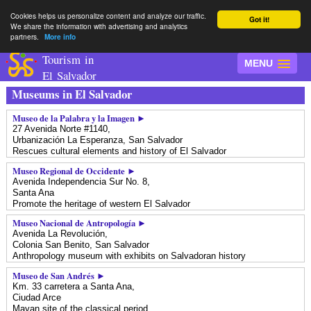
Cookies helps us personalize content and analyze our traffic.
Got it!
We share the information with advertising and analytics
partners.
More info
Tourism in
MENU
El Salvador
Museums in El Salvador
Museo de la Palabra y la Imagen ►
27 Avenida Norte #1140,
Urbanización La Esperanza,
San Salvador
Rescues cultural elements and history of El Salvador
Museo Regional de Occidente ►
Avenida Independencia Sur No. 8,
Santa Ana
Promote the heritage of western El Salvador
Museo Nacional de Antropología ►
Avenida La Revolución,
Colonia San Benito,
San Salvador
Anthropology museum with exhibits on Salvadoran history
Museo de San Andrés ►
Km. 33 carretera a Santa Ana,
Ciudad Arce
Mayan site of the classical period